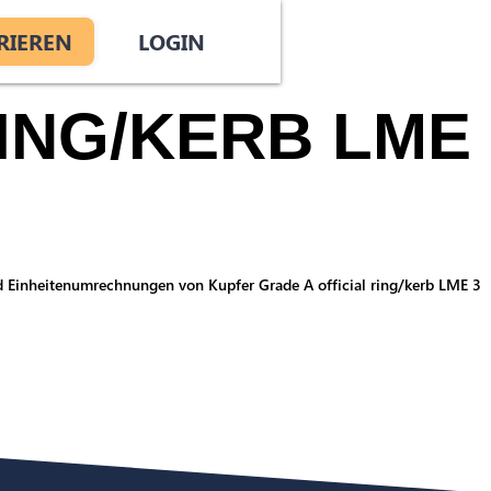
RIEREN
LOGIN
ING/KERB LME
 und Einheitenumrechnungen von Kupfer Grade A official ring/kerb LME 3