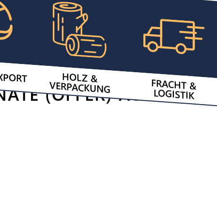
XPORT
HOLZ &
FRACHT &
VERPACKUNG
NATE (OFFER) AUF
LOGISTIK