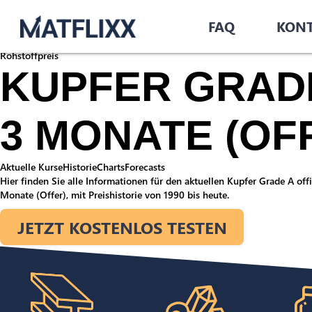
Startseite
/
Rohstoffe
/
FAQ
KON
Kupfer Grade A official ring/kerb LME 3 Monate (Offer)
Rohstoffpreis
KUPFER GRADE
3 MONATE (OF
Aktuelle Kurse
Historie
Charts
Forecasts
Hier finden Sie alle Informationen für den aktuellen Kupfer Grade A of
Monate (Offer), mit Preishistorie von 1990 bis heute.
JETZT KOSTENLOS TESTEN