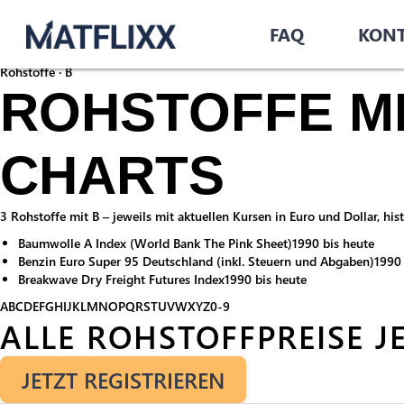
Startseite
/
Rohstoffe
/
FAQ
KON
B
Rohstoffe · B
ROHSTOFFE MIT
CHARTS
3 Rohstoffe mit B – jeweils mit aktuellen Kursen in Euro und Dollar, h
Baumwolle A Index (World Bank The Pink Sheet)
1990 bis heute
Benzin Euro Super 95 Deutschland (inkl. Steuern und Abgaben)
1990 
Breakwave Dry Freight Futures Index
1990 bis heute
A
B
C
D
E
F
G
H
I
J
K
L
M
N
O
P
Q
R
S
T
U
V
W
X
Y
Z
0-9
ALLE ROHSTOFFPREISE J
JETZT REGISTRIEREN