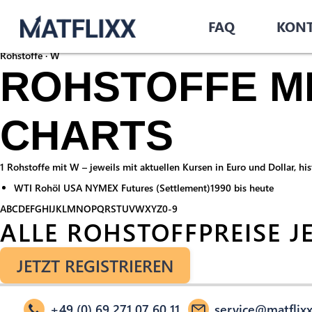
Startseite
/
Rohstoffe
/
FAQ
KON
W
Rohstoffe · W
ROHSTOFFE MIT
CHARTS
1 Rohstoffe mit W – jeweils mit aktuellen Kursen in Euro und Dollar, h
WTI Rohöl USA NYMEX Futures (Settlement)
1990 bis heute
A
B
C
D
E
F
G
H
I
J
K
L
M
N
O
P
Q
R
S
T
U
V
W
X
Y
Z
0-9
ALLE ROHSTOFFPREISE J
JETZT REGISTRIEREN
+49 (0) 69 271 07 60 11
service@matflixx